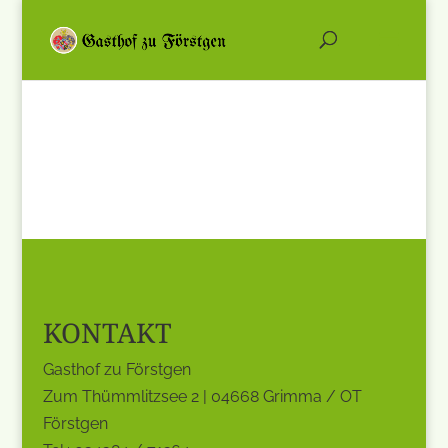
KONTAKT
Gasthof zu Förstgen
Zum Thümmlitzsee 2 | 04668 Grimma / OT
Förstgen